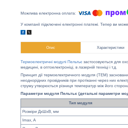
У компанії підключені електронні платежі. Тепер ви мож
Опис
Характеристики
Термоелектричні модулі Пельтьє
застосовуються для охол
медицині, в оптоелектроніці, в лазерній техніці і т.д.
Принцип дії термоелектричного модуля (ТЕМ) заснований
неоднорідних провідників при протіканні через них елек
струму утворюється різниця температур між його сторона
Параметри модуля Пельтьє (детальні параметри моду
Тип модуля
Розміри ДхШхВ, мм
Imax, A