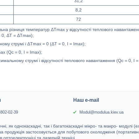
31,2
8,2
72
льна різниця температур ΔTmax у відсутності теплового навантажен
 0, ΔT = ΔTmax);
му струмі і ΔTmax = 0 (ΔT = 0, I = Imax);
x (Qc = 0, I = Imax);
мальному струмі і відсутності теплового навантаження (Qc = 0, I =
и
Наш e-mail
-802-02-39
Modul@modulua.kiev.ua
і, як однокаскадні, так і багатокаскадні мікро- та макро- модулі (е
а продукція застосовується для побутового охолодженя (портативні
в оптоелектроніці та лазерній техніці.