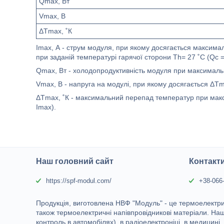
Qmax, Вт
Vmax, В
ΔTmax, ˚К
Imax, А - струм модуля, при якому досягається максима
при заданій температурі гарячої сторони Тh= 27 ˚С (Qc =
Qmax, Вт - холодопродуктивність модуля при максимально
Vmax, В - напруга на модулі, при якому досягається ΔTma
ΔTmax, ˚К - максимальний перепад температур при макси
Imax).
Наш головний сайт
Контакт
https://spf-modul.com/
+38-066
Продукція, виготовлена НВФ "Модуль" - це термоелектричн
також термоелектричні напівпровідникові матеріали. Наш
контроль в автомобілях), в радіоелектроніці, в медицині, 