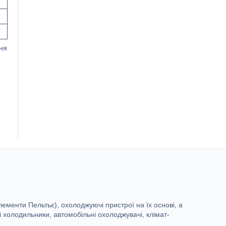
ня
лементи Пельтьє), охолоджуючі пристрої на їх основі, а
 холодильники, автомобільні охолоджувачі, клімат-