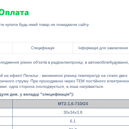
ете купити будь-який товар не покидаючи сайту.
Специфікація
Інформація для замовлення
одження різних об'єктів в радіоелектроніці, в автомобілебудуванні,
 на ефекті Пельтьє - виникненні різниці температур на спаях двох
тричного струму. При проходженні через ТЕМ постійного електрично
ми: одна сторона охолоджується, а інша нагрівається.
ля див. у вкладці "специфікація"):
MT2-1,6-71DGS
30х34х3,8
6,1