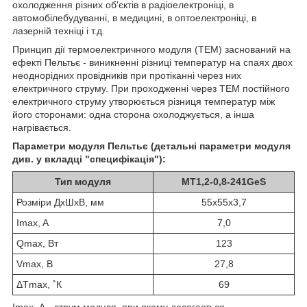
охолодження різних об'єктів в радіоелектроніці, в
автомобілебудуванні, в медицині, в оптоелектроніці, в
лазерній техніці і т.д.
Принцип дії термоелектричного модуля (ТЕМ) заснований на
ефекті Пельтьє - виникненні різниці температур на спаях двох
неоднорідних провідників при протіканні через них
електричного струму. При проходженні через ТЕМ постійного
електричного струму утворюється різниця температур між
його сторонами: одна сторона охолоджується, а інша
нагрівається.
Параметри модуля Пельтьє (детальні параметри модуля
див. у вкладці "специфікація"):
Тип модуля
MT1,2-0,8-241GeS
Розміри ДхШхВ, мм
55х55х3,7
Imax, A
7,0
Qmax, Вт
123
Vmax, В
27,8
ΔTmax, ˚К
69
Imax, А - струм модуля, при якому досягається