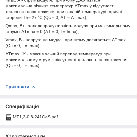
максимальна різниця температур ΔTmax у відсутності
теплового навантаження при заданій температурі гарячої
сторони Тh= 27 ˚С (Qc = 0, ΔT = ΔTmax);
Qmax, Вт - холодопродуктивність модуля при максимальному
струмі і ΔTmax = 0 (ΔT = 0, I = Imax);
Vmax, В - напруга на модулі, при якому досягається ΔTmax
(Qc = 0, I = Imax);
ΔTmax, ˚К - максимальний перепад температур при
максимальному струмі і відсутності теплового навантаження
(Qc = 0, I = Imax).
Приховати
Специфікація
MT1,2-0,8-241GeS.pdf
Характеристики