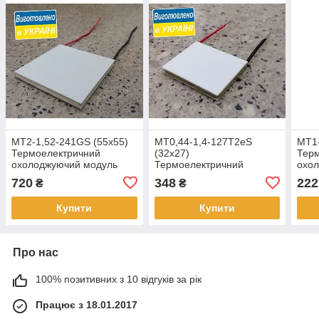
MT2-1,52-241GS (55х55)
MT0,44-1,4-127Т2еЅ
MT1-
Термоелектричний
(32х27)
Тер
охолоджуючий модуль
Термоелектричний
охо
Пельтьє
охолоджуючий модуль
Пель
720
348
222
₴
₴
Пельтьє
Купити
Купити
Про нас
100% позитивних з 10 відгуків за рік
Працює з 18.01.2017