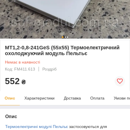
MT1,2-0,8-241GeS (55х55) Термоелектричний
охолоджуючий модуль Пельтьє
Немає в наявності
Код: FM411.613
Роздріб
552
₴
Опис
Характеристики
Доставка
Оплата
Умови п
Опис
Термоелектричні модулі Пельтьє
застосовуються для